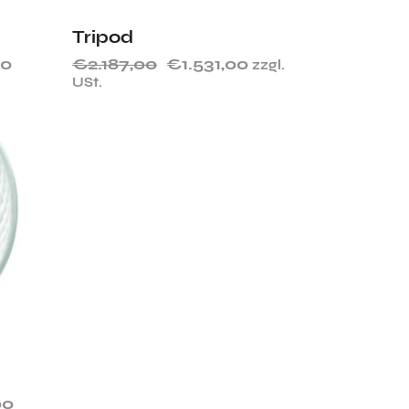
Tripod
00
€
2.187,00
€
1.531,00
zzgl.
USt.
00