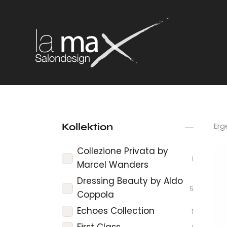
Erg
Kollektion
Collezione Privata by
1
Marcel Wanders
Dressing Beauty by Aldo
5
Coppola
Echoes Collection
1
First Class