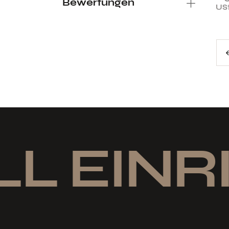
Bewertungen
USt
←
L EINR