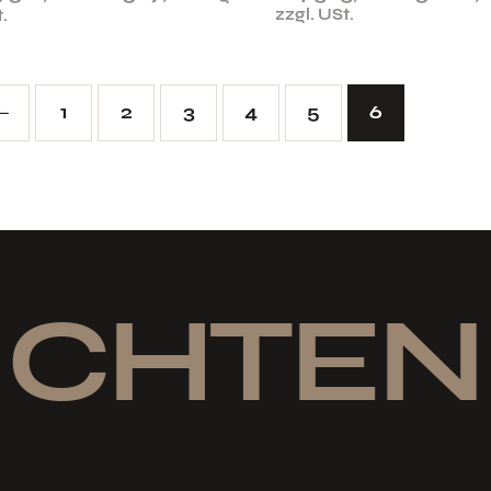
zzgl. USt.
.
1
2
3
4
5
6
ICHTEN