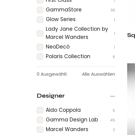
1
GammaStore
36
Glow Series
1
Lady Jane Collection by
1
Sq
Marcel Wanders
NeoDecò
1
Polaris Collection
6
0
Ausgewählt
Alle Auswählen
Designer
Aldo Coppola
5
Gamma Design Lab
45
Marcel Wanders
2