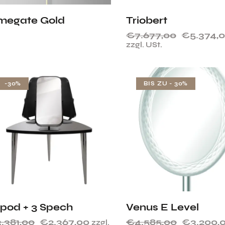
megate Gold
Triobert
€
7.677,00
€
5.374,
zzgl. USt.
-30%
BIS ZU
- 30%
ipod + 3 Spech
Venus E Level
3.381,00
€
2.367,00
€
4.585,00
€
3.200,
zzgl.