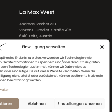
La Max West
Andreas Larcher e.U.
Vinzenz-Gredler-Straße 41b
6410 Telfs, Austria
E-Mail:
larcher[at]lamax.at
Einwilligung verwalten
+436643432632
optimales Erlebnis zu bieten, verwenden wir Technologien wie
m Geräteinformationen zu speichern und/oder darauf zuzugreifen.
esen Technologien zustimmst, können wir Daten wie das
en oder eindeutige IDs auf dieser Website verarbeiten. Wenn du
llligung nicht erteilst oder zurückziehst, können bestimmte Merkmale
onen beeinträchtigt werden.
rwalten
tieren
Ablehnen
Einstellungen ansehen