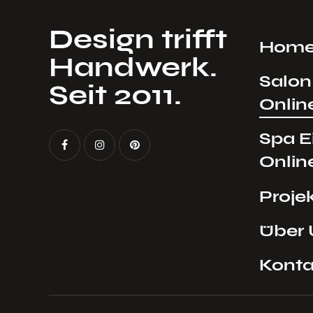
Design trifft
Hom
Handwerk.
Salon
Seit 2011.
Onlin
Spa E
Onlin
Proje
Über 
Konta