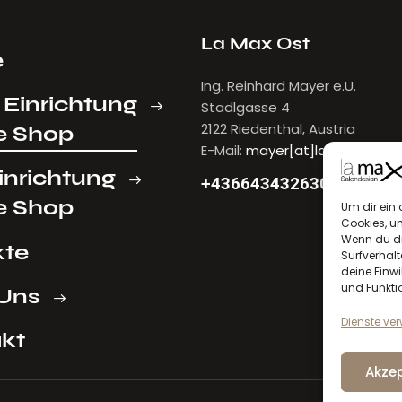
La Max Ost
e
Ing. Reinhard Mayer e.U.
 Einrichtung
Stadlgasse 4
2122 Riedenthal, Austria
e Shop
E-Mail:
mayer[at]lamax.at
inrichtung
+436643432630
e Shop
Um dir ein 
Cookies, u
Wenn du di
kte
Surfverhalt
deine Einwi
und Funkti
Uns
Dienste ve
kt
Akzep