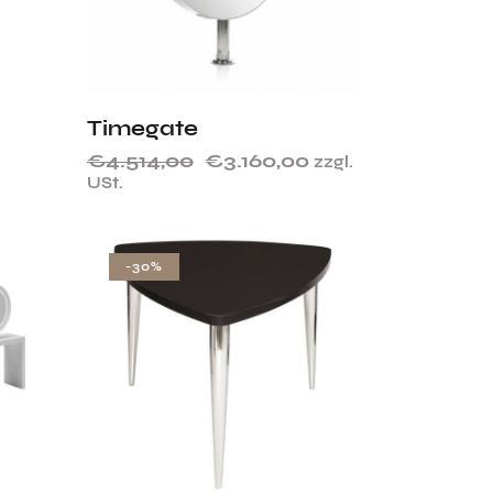
Timegate
€
4.514,00
€
3.160,00
zzgl.
USt.
-30%