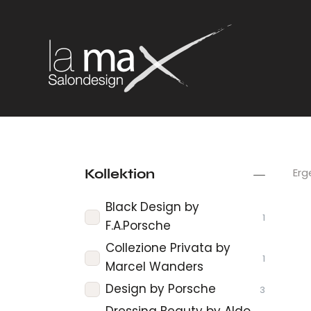
Erg
Kollektion
Black Design by
1
F.A.Porsche
Collezione Privata by
1
Marcel Wanders
Design by Porsche
3
Dressing Beauty by Aldo