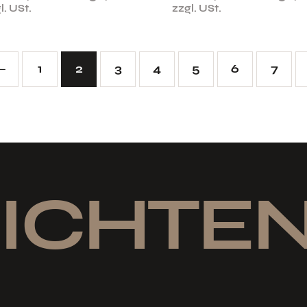
l. USt.
zzgl. USt.
1
2
3
4
5
6
7
→
ICHTEN