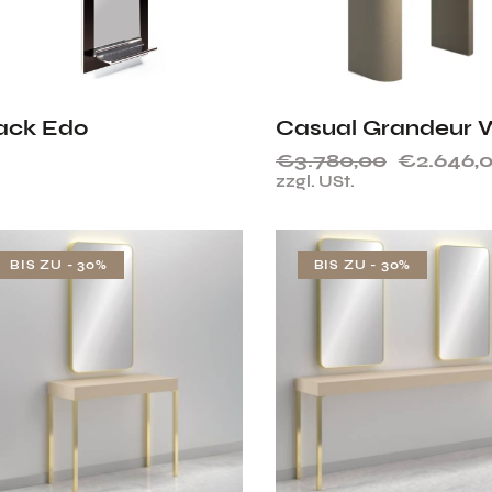
ack Edo
Casual Grandeur W
€
3.780,00
€
2.646,
zzgl. USt.
BIS ZU
- 30%
BIS ZU
- 30%