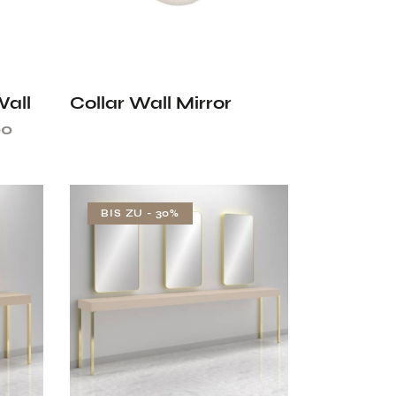
all
Collar Wall Mirror
00
BIS ZU
- 30%