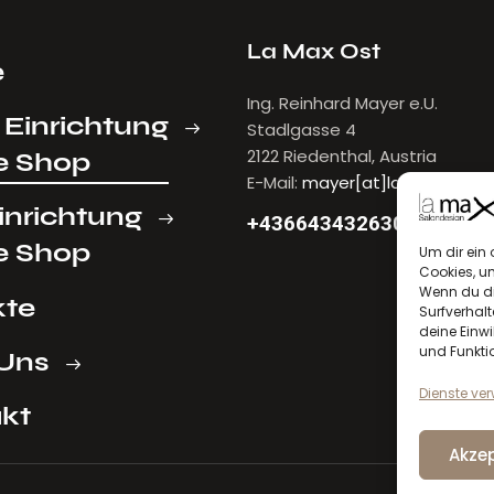
La Max Ost
e
Ing. Reinhard Mayer e.U.
 Einrichtung
Stadlgasse 4
2122 Riedenthal, Austria
e Shop
E-Mail:
mayer[at]lamax.at
inrichtung
+436643432630
e Shop
Um dir ein 
Cookies, u
Wenn du di
kte
Surfverhalt
deine Einwi
und Funkti
Uns
Dienste ve
kt
Akzep