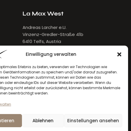
La Max West
Andreas Larcher e.U.
Vinzenz-Gredler-Straße 41b
6410 Telfs, Austria
E-Mail:
larcher[at]lamax.at
Einwilligung verwalten
+436643432632
optimales Erlebnis zu bieten, verwenden wir Technologien wie
m Geräteinformationen zu speichern und/oder darauf zuzugreifen.
esen Technologien zustimmst, können wir Daten wie das
en oder eindeutige IDs auf dieser Website verarbeiten. Wenn du
llligung nicht erteilst oder zurückziehst, können bestimmte Merkmale
onen beeinträchtigt werden.
rwalten
tieren
Ablehnen
Einstellungen ansehen