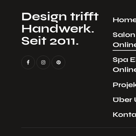
Design trifft
Hom
Handwerk.
Salon
Seit 2011.
Onlin
Spa E
Onlin
Proje
Über 
Konta