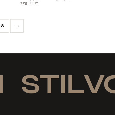
zzgl. USt.
8
STILVO