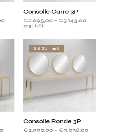
Consolle Carré 3P
00
€
2.695,00
–
€
3.143,00
zzgl. USt.
BIS ZU
- 30%
Consolle Ronde 3P
00
€
2.590,00
–
€
3.038,00