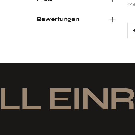
zzg
Bewertungen
←
LL EINR