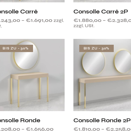
nsolle Carré
Consolle Carré 2P
1.243,00
–
€
1.691,00
€
1.880,00
–
€
2.328,
zzgl.
zzgl. USt.
.
BIS ZU
- 30%
BIS ZU
- 30%
nsolle Ronde
Consolle Ronde 2P
1.208,00
–
€
1.656,00
€
1.810,00
–
€
2.258,