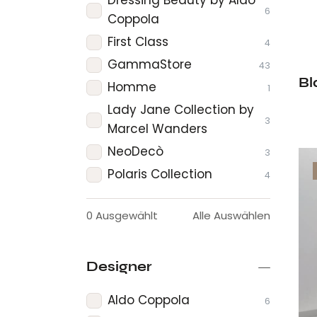
6
Coppola
First Class
4
GammaStore
43
Bl
Homme
1
Lady Jane Collection by
3
Marcel Wanders
NeoDecò
3
Polaris Collection
4
0
Ausgewählt
Alle Auswählen
Designer
Aldo Coppola
6