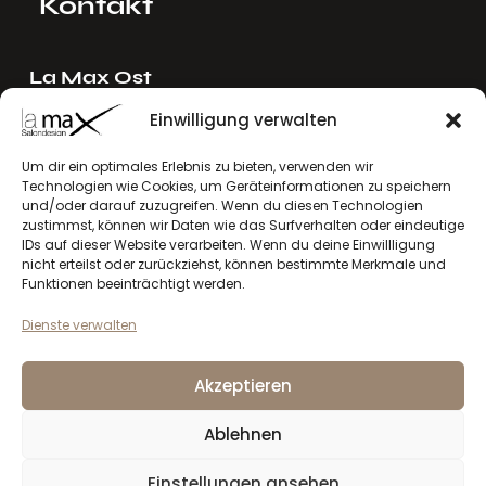
Kontakt
La Max Ost
Ing. Reinhard Mayer e.U.
Einwilligung verwalten
Stadlgasse 4
2122 Riedenthal, Austria
Um dir ein optimales Erlebnis zu bieten, verwenden wir
Technologien wie Cookies, um Geräteinformationen zu speichern
E-Mail:
mayer[at]lamax.at
und/oder darauf zuzugreifen. Wenn du diesen Technologien
+436643432630
zustimmst, können wir Daten wie das Surfverhalten oder eindeutige
IDs auf dieser Website verarbeiten. Wenn du deine Einwillligung
nicht erteilst oder zurückziehst, können bestimmte Merkmale und
La Max West
Funktionen beeinträchtigt werden.
Andreas Larcher e.U.
Dienste verwalten
Vinzenz-Gredler-Straße 41b
6410 Telfs, Austria
Akzeptieren
E-Mail:
larcher[at]lamax.at
+436643432632
Ablehnen
Einstellungen ansehen
Datenschutzerklärung
Impressum