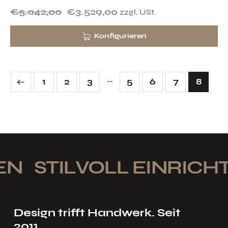
€
5.042,00
€
3.529,00
zzgl. USt.
Konfigurieren
…
1
2
3
5
6
7
8
N
STILVOLL EINRICHT
Design trifft Handwerk. Seit
2011.