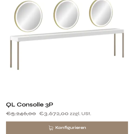
QL Consolle 3P
€
5.246,00
€
3.672,00
zzgl. USt.
Konfigurieren