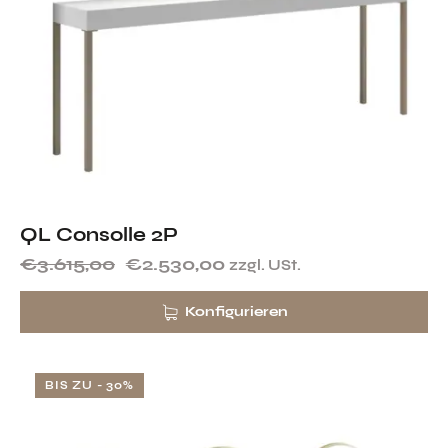
QL Consolle 2P
€
3.615,00
€
2.530,00
zzgl. USt.
Konfigurieren
BIS ZU
- 30%