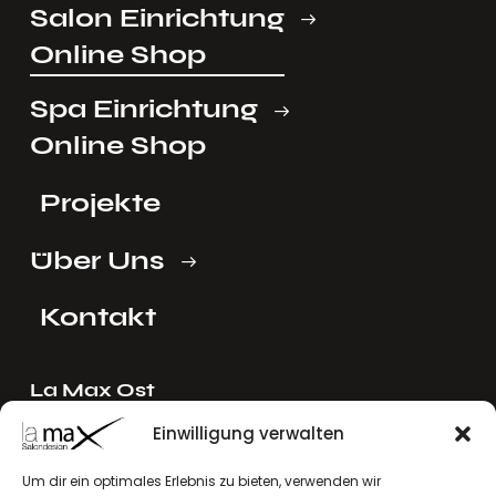
Salon Einrichtung
Online Shop
Spa Einrichtung
Online Shop
Projekte
Über Uns
Kontakt
La Max Ost
Ing. Reinhard Mayer e.U.
Einwilligung verwalten
Stadlgasse 4
2122 Riedenthal, Austria
Um dir ein optimales Erlebnis zu bieten, verwenden wir