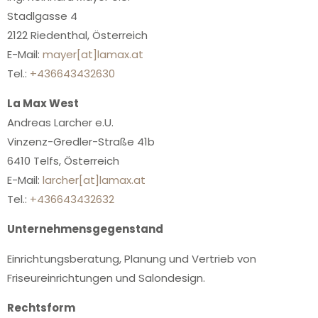
Stadlgasse 4
2122 Riedenthal, Österreich
E-Mail:
mayer[at]lamax.at
Tel.:
+436643432630
La Max West
Andreas Larcher e.U.
Vinzenz-Gredler-Straße 41b
6410 Telfs, Österreich
E-Mail:
larcher[at]lamax.at
Tel.:
+436643432632
Unternehmensgegen
stand
Einrichtungsberatung, Planung und Vertrieb von
Friseureinrichtungen und Salondesign.
Rechtsform