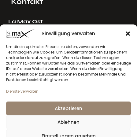
Kontakt
La Max Ost
Ing. Reinhard Mayer e.U.
Einwilligung verwalten
Stadlgasse 4
Um dir ein optimales Erlebnis zu bieten, verwenden wir
2122 Riedenthal, Austria
Technologien wie Cookies, um Geräteinformationen zu speichern
E-Mail:
mayer[at]lamax.at
und/oder darauf zuzugreifen. Wenn du diesen Technologien
zustimmst, können wir Daten wie das Surfverhalten oder eindeutige
+436643432630
IDs auf dieser Website verarbeiten. Wenn du deine Einwillligung
nicht erteilst oder zurückziehst, können bestimmte Merkmale und
La Max West
Funktionen beeinträchtigt werden.
Andreas Larcher e.U.
Dienste verwalten
Vinzenz-Gredler-Straße 41b
6410 Telfs, Austria
Akzeptieren
E-Mail:
larcher[at]lamax.at
+436643432632
Ablehnen
Einstellungen ansehen
Datenschutzerklärung
Impressum