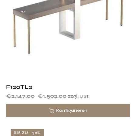
F120TL2
€
2.147,00
€
1.502,00
zzgl. USt.
Konfigurieren
BIS ZU
- 30%