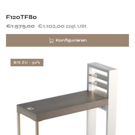
F120TF80
€
1.575,00
€
1.102,00
zzgl. USt.
Konfigurieren
BIS ZU
- 30%