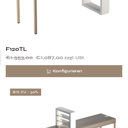
F120TL
€
1.553,00
€
1.087,00
zzgl. USt.
Konfigurieren
BIS ZU
- 30%