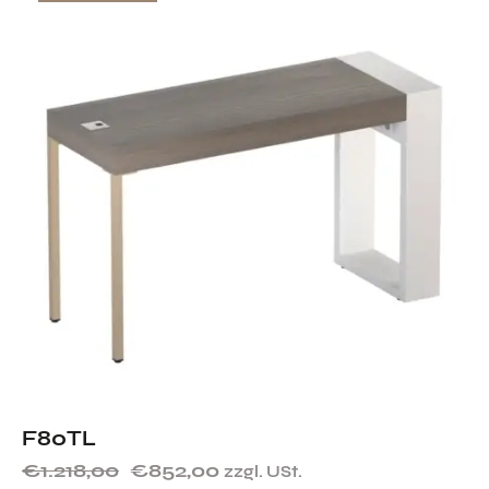
F80TL
€
1.218,00
€
852,00
zzgl. USt.