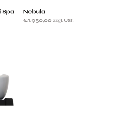
i Spa
Nebula
€
1.950,00
zzgl. USt.