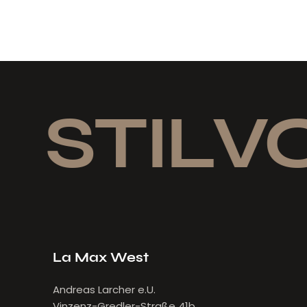
STILVO
La Max West
Andreas Larcher e.U.
Vinzenz-Gredler-Straße 41b