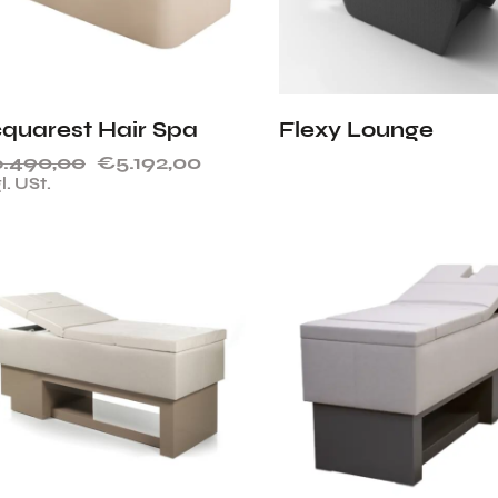
quarest Hair Spa
Flexy Lounge
6.490,00
€
5.192,00
l. USt.