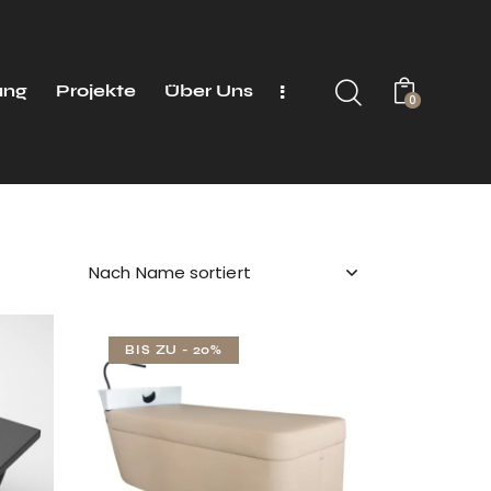
ung
Projekte
Über Uns
0
BIS ZU
- 20%