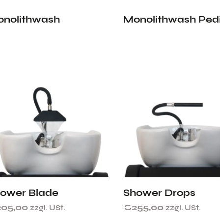
nolithwash
Monolithwash Ped
ower Blade
Shower Drops
205,00
€
255,00
zzgl. USt.
zzgl. USt.