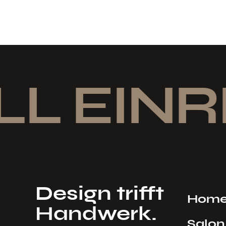
LL EINR
Design trifft
Hom
Handwerk.
Salon