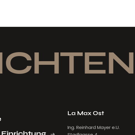
ICHTEN
La Max Ost
e
Ing. Reinhard Mayer e.U.
 Einrichtung
Stadlgasse 4