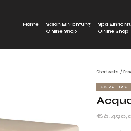
Home
Salon Einrichtung
Spa Einricht
Online Shop
Online Shop
Startseite
Fri
BIS ZU
- 20%
Acqua
€
6.490,