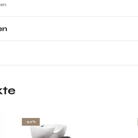
en.
en
kte
-50%