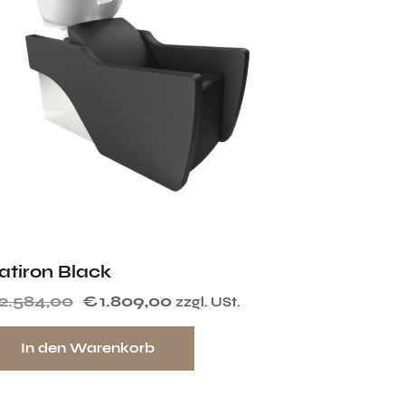
atiron Black
2.584,00
€
1.809,00
zzgl. USt.
In den Warenkorb