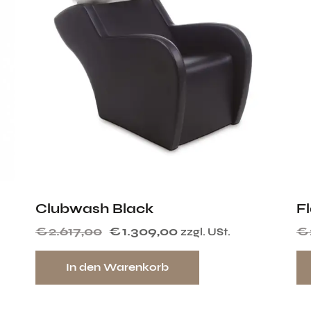
Clubwash Black
Fl
€
2.617,00
€
1.309,00
€
zzgl. USt.
In den Warenkorb