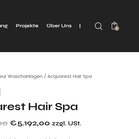
ung
Projekte
Über Uns
0
seur Waschanlagen
Acquarest Hair Spa
rest Hair Spa
00
€
5.192,00
zzgl. USt.