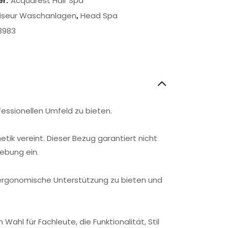
Acquarest Hair Spa
er:
riseur Waschanlagen
Head Spa
,
3983
fessionellen Umfeld zu bieten.
tik vereint. Dieser Bezug garantiert nicht
gebung ein.
ergonomische Unterstützung zu bieten und
l für Fachleute, die Funktionalität, Stil