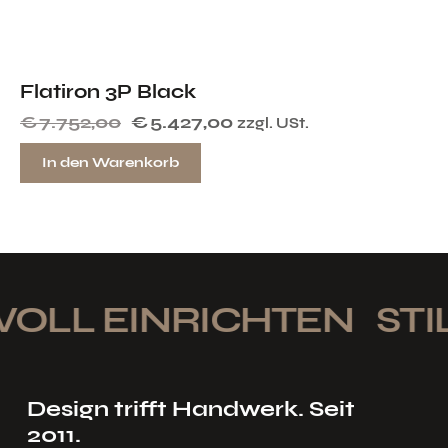
Flatiron 3P Black
€
7.752,00
€
5.427,00
zzgl. USt.
In den Warenkorb
OLL EINRICHTEN
STIL
Design trifft Handwerk. Seit
2011.