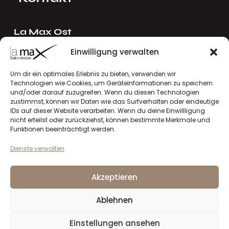
La Max Ost
Ing. Reinhard Mayer e.U.
Einwilligung verwalten
Stadlgasse 4
2122 Riedenthal, Austria
Um dir ein optimales Erlebnis zu bieten, verwenden wir
Technologien wie Cookies, um Geräteinformationen zu speichern
E-Mail:
mayer[at]lamax.at
und/oder darauf zuzugreifen. Wenn du diesen Technologien
+436643432630
zustimmst, können wir Daten wie das Surfverhalten oder eindeutige
IDs auf dieser Website verarbeiten. Wenn du deine Einwillligung
nicht erteilst oder zurückziehst, können bestimmte Merkmale und
La Max West
Funktionen beeinträchtigt werden.
Andreas Larcher e.U.
Dienste verwalten
Vinzenz-Gredler-Straße 41b
6410 Telfs, Austria
Akzeptieren
E-Mail:
larcher[at]lamax.at
+436643432632
Ablehnen
Einstellungen ansehen
Datenschutzerklärung
Impressum