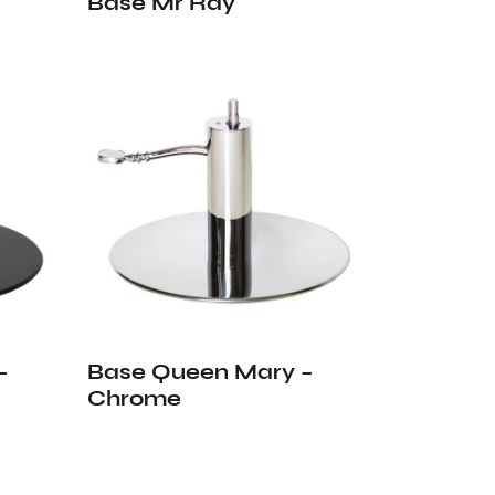
Base Mr Ray
–
Base Queen Mary –
Chrome