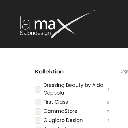
Erg
Kollektion
Dressing Beauty by Aldo
1
Coppola
First Class
5
GammaStore
7
Giugiaro Design
1