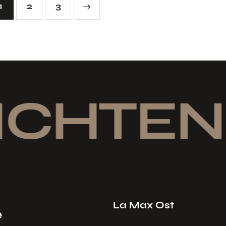
1
2
→
3
ICHTEN
La Max Ost
e