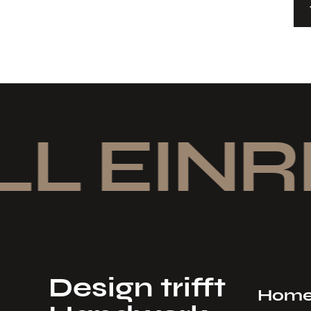
LL EINR
Design trifft
Hom