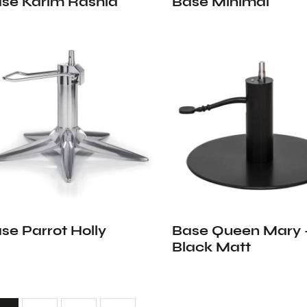
se Karim Rashid
Base Minimal
se Parrot Holly
Base Queen Mary 
Black Matt