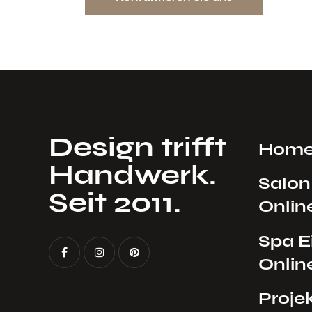
INRICH
Design trifft
Hom
Handwerk.
Salon
Seit 2011.
Onlin
Spa E
Onlin
Proje