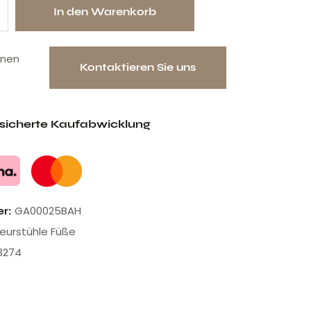
In den Warenkorb
onen
Kontaktieren Sie uns
esicherte Kaufabwicklung
GA00025BAH
er:
seurstühle Füße
3274