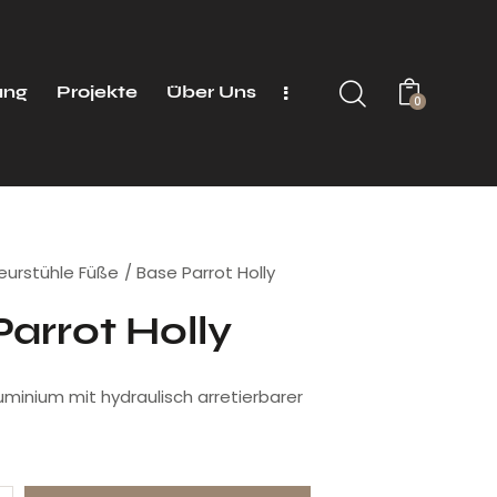
ung
Projekte
Über Uns
0
seurstühle Füße
Base Parrot Holly
arrot Holly
uminium mit hydraulisch arretierbarer