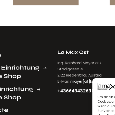
TEN
STI
La Max Ost
e
Ing. Reinhard Mayer e.U.
 Einrichtung
Stadlgasse 4
e Shop
2122 Riedenthal, Austria
E-Mail:
mayer[at]lamax.at
inrichtung
+436643432630
e Shop
Um dir ein 
Cookies, u
Wenn du di
kte
Surfverhalt