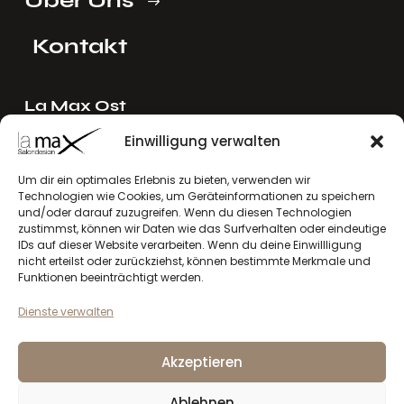
Kontakt
La Max Ost
Ing. Reinhard Mayer e.U.
Einwilligung verwalten
Stadlgasse 4
2122 Riedenthal, Austria
Um dir ein optimales Erlebnis zu bieten, verwenden wir
Technologien wie Cookies, um Geräteinformationen zu speichern
E-Mail:
mayer[at]lamax.at
und/oder darauf zuzugreifen. Wenn du diesen Technologien
+436643432630
zustimmst, können wir Daten wie das Surfverhalten oder eindeutige
IDs auf dieser Website verarbeiten. Wenn du deine Einwillligung
nicht erteilst oder zurückziehst, können bestimmte Merkmale und
La Max West
Funktionen beeinträchtigt werden.
Andreas Larcher e.U.
Dienste verwalten
Vinzenz-Gredler-Straße 41b
6410 Telfs, Austria
Akzeptieren
E-Mail:
larcher[at]lamax.at
+436643432632
Ablehnen