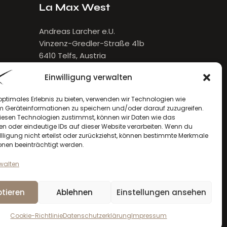
La Max West
Andreas Larcher e.U.
Vinzenz-Gredler-Straße 41b
6410 Telfs, Austria
E-Mail:
larcher[at]lamax.at
Einwilligung verwalten
+436643432632
optimales Erlebnis zu bieten, verwenden wir Technologien wie
m Geräteinformationen zu speichern und/oder darauf zuzugreifen.
esen Technologien zustimmst, können wir Daten wie das
en oder eindeutige IDs auf dieser Website verarbeiten. Wenn du
llligung nicht erteilst oder zurückziehst, können bestimmte Merkmale
onen beeinträchtigt werden.
rwalten
tieren
Ablehnen
Einstellungen ansehen
la max
© 2026. Alle Rechte vorbehalten
Cookie-Richtlinie
Datenschutzerklärung
Impressum