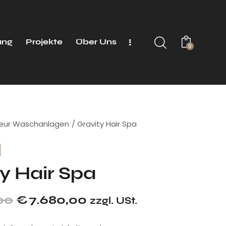
ung
Projekte
Über Uns
0
seur Waschanlagen
Gravity Hair Spa
y Hair Spa
00
€
7.680,00
zzgl. USt.