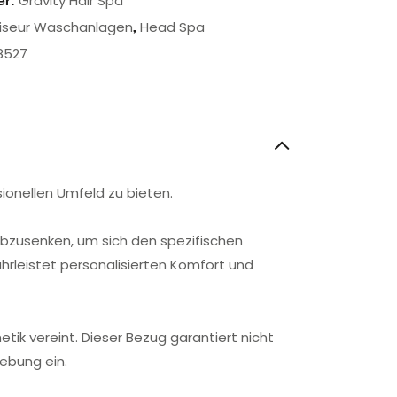
Gravity Hair Spa
er:
riseur Waschanlagen
Head Spa
,
8527
sionellen Umfeld zu bieten.
 abzusenken, um sich den spezifischen
rleistet personalisierten Komfort und
tik vereint. Dieser Bezug garantiert nicht
gebung ein.