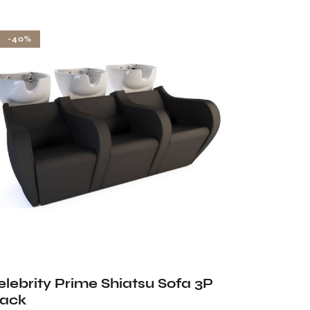
-40%
elebrity Prime Shiatsu Sofa 3P
lack