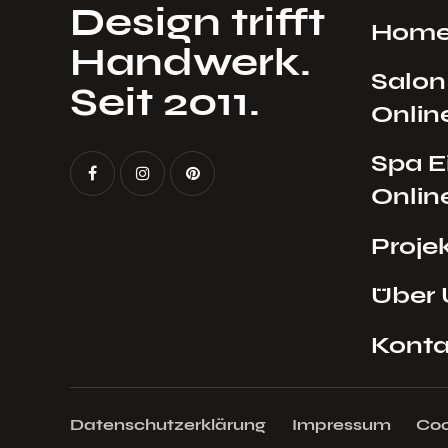
Design trifft
Hom
Handwerk.
Salon
Seit 2011.
Onlin
Spa E
Onlin
Proje
Über 
Konta
Datenschutzerklärung
Impressum
Coo