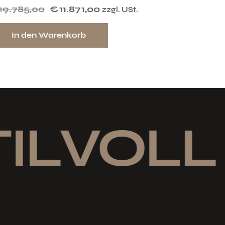
19.785,00
€
11.871,00
zzgl. USt.
In den Warenkorb
LVOLL 