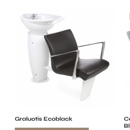
Graluotis Ecoblack
C
B