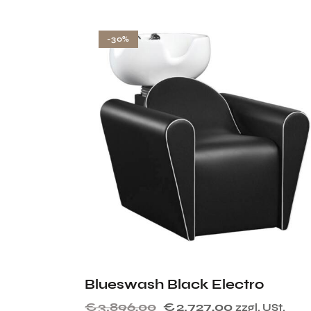
-30%
Blueswash Black Electro
€
3.896,00
€
2.727,00
zzgl. USt.