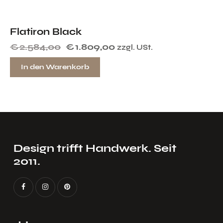
Flatiron Black
€
2.584,00
€
1.809,00
zzgl. USt.
In den Warenkorb
OLL EINRICHTEN
STIL
Design trifft Handwerk. Seit
2011.