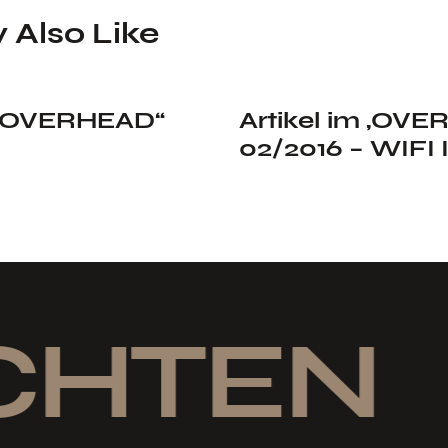
 Also Like
m „OVERHEAD“
Artikel im „OV
02/2016 – WIFI 
CHTEN