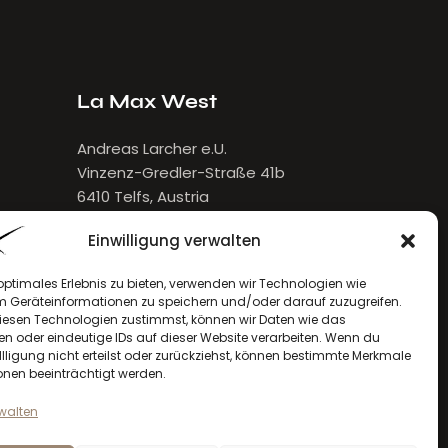
La Max West
Andreas Larcher e.U.
Vinzenz-Gredler-Straße 41b
6410 Telfs, Austria
E-Mail:
larcher[at]lamax.at
Einwilligung verwalten
+436643432632
optimales Erlebnis zu bieten, verwenden wir Technologien wie
m Geräteinformationen zu speichern und/oder darauf zuzugreifen.
esen Technologien zustimmst, können wir Daten wie das
en oder eindeutige IDs auf dieser Website verarbeiten. Wenn du
llligung nicht erteilst oder zurückziehst, können bestimmte Merkmale
onen beeinträchtigt werden.
rwalten