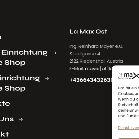
La Max Ost
e
Ing. Reinhard Mayer e.U.
 Einrichtung
Stadlgasse 4
2122 Riedenthal, Austria
e Shop
E-Mail:
mayer[at]lamax.at
inrichtung
+436643432630
e Shop
Um dir ein 
Cookies, u
Wenn du di
kte
Surfverhalt
deine Einwi
und Funkti
Uns
Dienste ve
kt