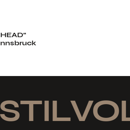
ERHEAD“
Innsbruck
STILVOL