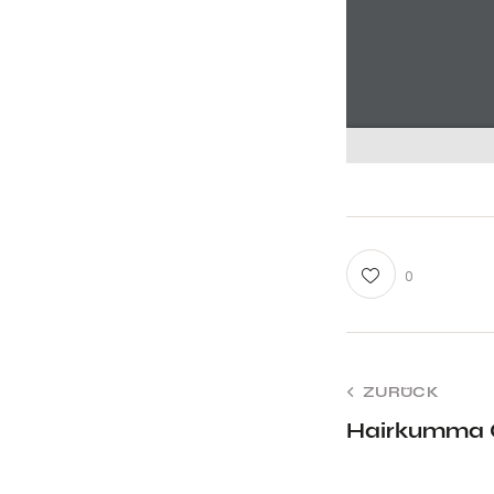
0
ZURÜCK
Hairkumma 