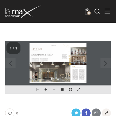
0
1 / 1
0