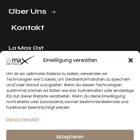
Über Uns
Kontakt
La Max Ost
Ing. Reinhard Mayer e.U.
Einwilligung verwalten
Stadlgasse 4
Um dir ein optimales Erlebnis zu bieten, verwenden wir
2122 Riedenthal, Austria
Technologien wie Cookies, um Geräteinformationen zu speichern
E-Mail:
mayer[at]lamax.at
und/oder darauf zuzugreifen. Wenn du diesen Technologien
zustimmst, können wir Daten wie das Surfverhalten oder eindeutige
+436643432630
IDs auf dieser Website verarbeiten. Wenn du deine Einwillligung
nicht erteilst oder zurückziehst, können bestimmte Merkmale und
La Max West
Funktionen beeinträchtigt werden.
Andreas Larcher e.U.
Dienste verwalten
Vinzenz-Gredler-Straße 41b
6410 Telfs, Austria
Akzeptieren
E-Mail:
larcher[at]lamax.at