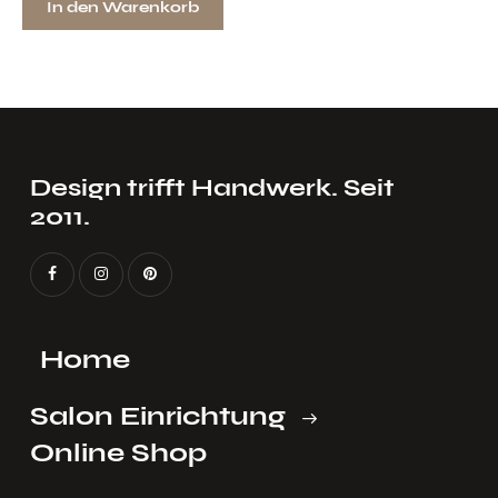
In den Warenkorb
VOLL EINRICHTEN
STI
Design trifft Handwerk. Seit
2011.
Home
Salon Einrichtung
Online Shop