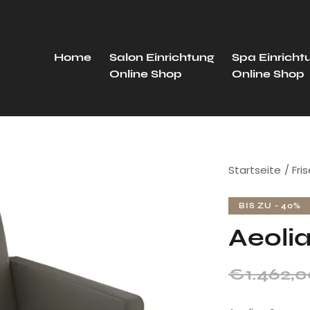
Home
Salon Einrichtung
Spa Einricht
Online Shop
Online Shop
Startseite
Fri
BIS ZU
- 40%
Aeoli
€
1.462,