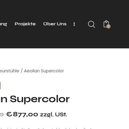
ung
Projekte
Über Uns
0
seurstühle
Aeolian Supercolor
an Supercolor
00
€
877,00
zzgl. USt.