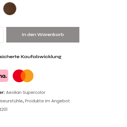
In den Warenkorb
esicherte Kaufabwicklung
Aeolian Supercolor
er:
riseurstühle
Produkte im Angebot
,
4201