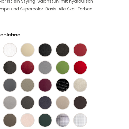
or ist ein Styling-Salonstuhl mit hydraulisch
umpe und Supercolor-Basis. Alle Skai-Farben
kenlehne