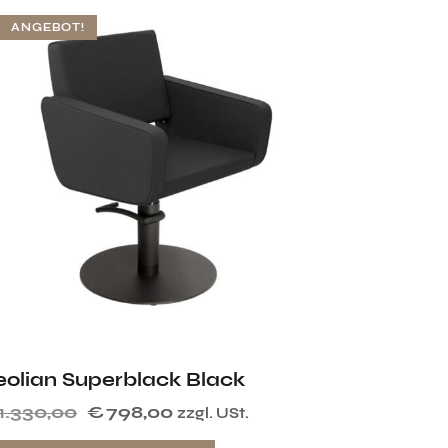
ANGEBOT!
eolian Superblack Black
1.330,00
€
798,00
zzgl. USt.