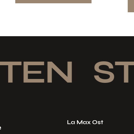
TEN
STI
La Max Ost
e