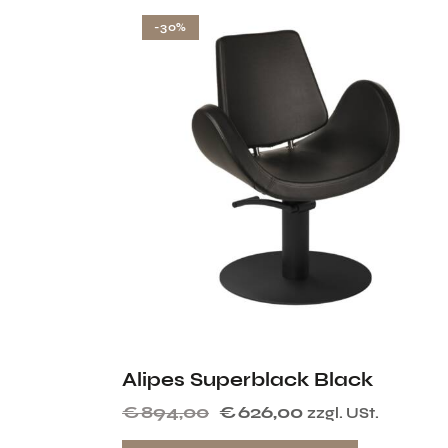
-30%
Alipes Superblack Black
€
894,00
€
626,00
zzgl. USt.