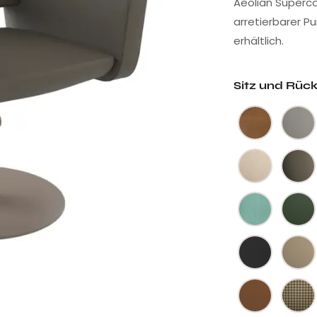
Aeolian Supercol
arretierbarer P
erhältlich.
Sitz und Rüc