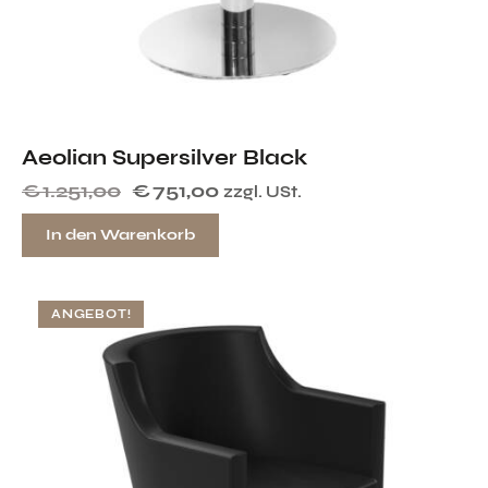
Aeolian Supersilver Black
€
1.251,00
€
751,00
zzgl. USt.
In den Warenkorb
ANGEBOT!