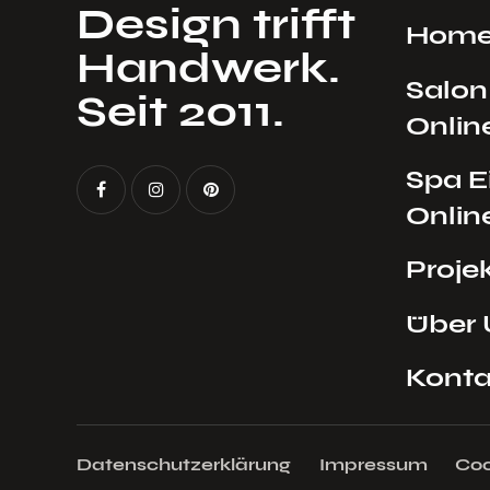
Design trifft
Hom
Handwerk.
Salon
Seit 2011.
Onlin
Spa E
Onlin
Proje
Über 
Konta
Datenschutzerklärung
Impressum
Coo