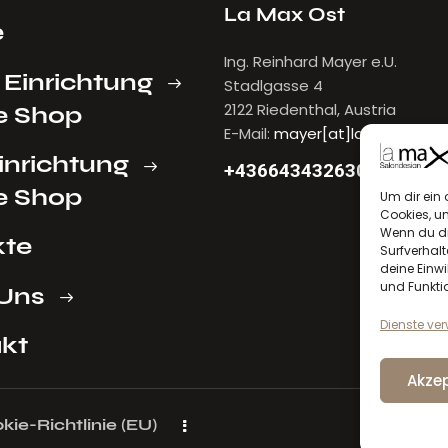
La Max Ost
e
Ing. Reinhard Mayer e.U.
 Einrichtung
Stadlgasse 4
2122 Riedenthal, Austria
e Shop
E-Mail:
mayer[at]lamax.at
inrichtung
+436643432630
e Shop
Um dir ein 
Cookies, u
Wenn du di
kte
Surfverhalt
deine Einwi
und Funkti
Uns
Dienste ve
kt
Akzep
kie-Richtlinie (EU)