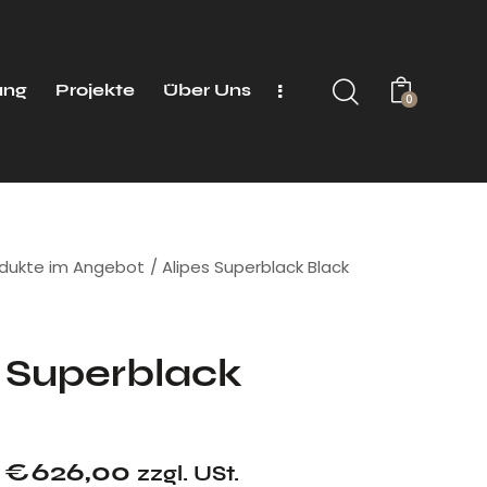
ung
Projekte
Über Uns
0
dukte im Angebot
Alipes Superblack Black
s Superblack
€
626,00
zzgl. USt.