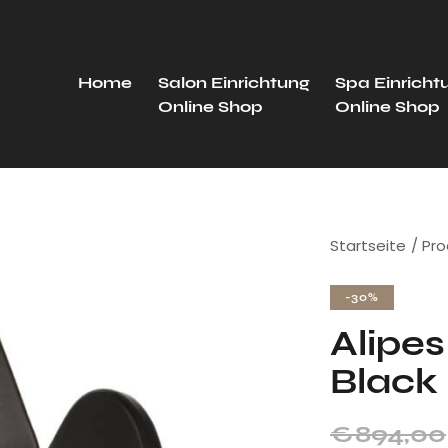
Home
Salon Einrichtung
Spa Einricht
Online Shop
Online Shop
Startseite
Pro
-30%
Alipe
Black
€
894,00