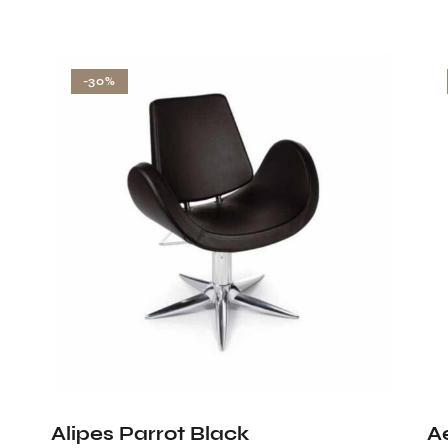
-30%
Alipes Parrot Black
A