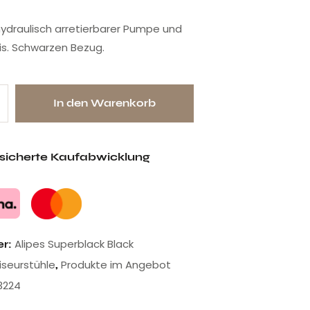
 hydraulisch arretierbarer Pumpe und
is. Schwarzen Bezug.
In den Warenkorb
esicherte Kaufabwicklung
Alipes Superblack Black
er:
riseurstühle
Produkte im Angebot
,
3224