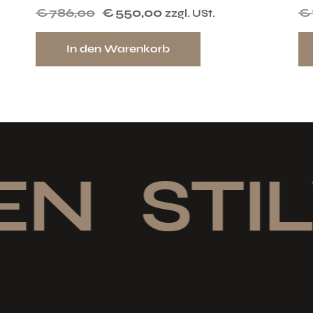
€
786,00
€
550,00
€
zzgl. USt.
In den Warenkorb
EN
STIL