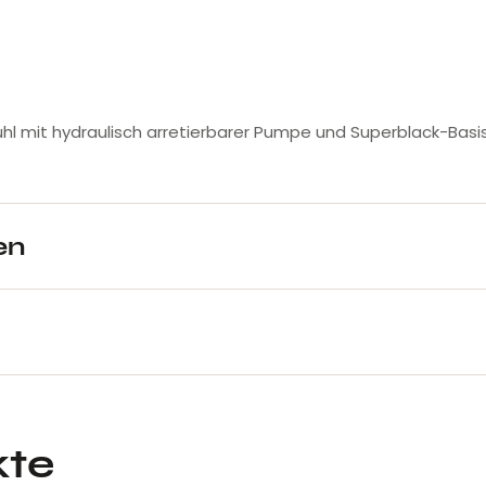
nstuhl mit hydraulisch arretierbarer Pumpe und Superblack-Ba
en
kte