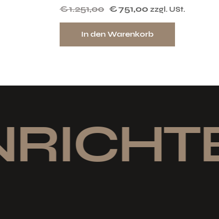
€
1.251,00
€
751,00
zzgl. USt.
In den Warenkorb
NRICHT