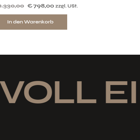
1.330,00
€
798,00
zzgl. USt.
In den Warenkorb
VOLL E