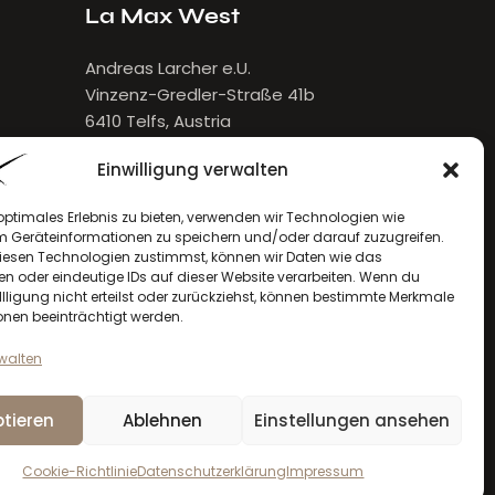
La Max West
Andreas Larcher e.U.
Vinzenz-Gredler-Straße 41b
6410 Telfs, Austria
E-Mail:
larcher[at]lamax.at
Einwilligung verwalten
+436643432632
optimales Erlebnis zu bieten, verwenden wir Technologien wie
m Geräteinformationen zu speichern und/oder darauf zuzugreifen.
esen Technologien zustimmst, können wir Daten wie das
en oder eindeutige IDs auf dieser Website verarbeiten. Wenn du
llligung nicht erteilst oder zurückziehst, können bestimmte Merkmale
onen beeinträchtigt werden.
rwalten
tieren
Ablehnen
Einstellungen ansehen
la max
© 2026. Alle Rechte vorbehalten
Cookie-Richtlinie
Datenschutzerklärung
Impressum