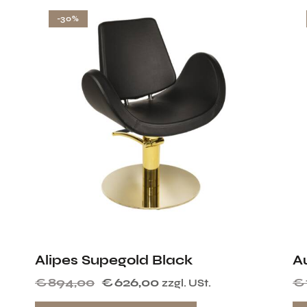
-30%
Alipes Supegold Black
A
€
894,00
€
626,00
€
zzgl. USt.