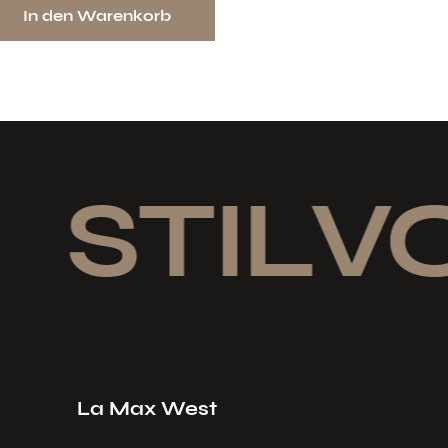
In den Warenkorb
STILVO
La Max West