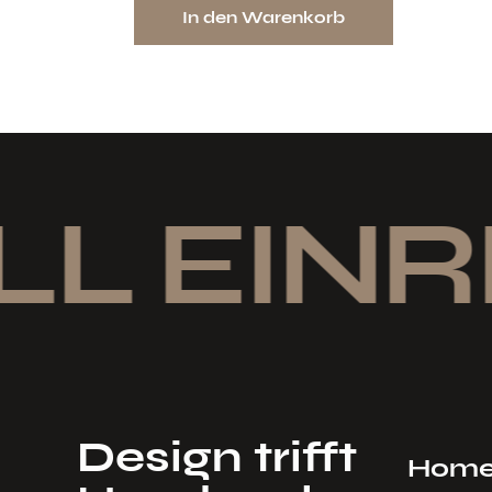
In den Warenkorb
L EINR
Design trifft
Hom