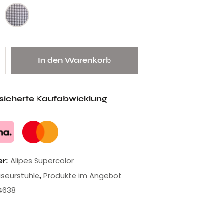
In den Warenkorb
esicherte Kaufabwicklung
Alipes Supercolor
er:
riseurstühle
Produkte im Angebot
,
4638