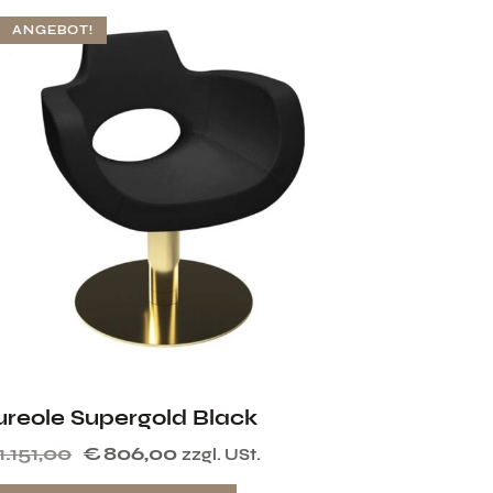
ANGEBOT!
ureole Supergold Black
1.151,00
€
806,00
zzgl. USt.