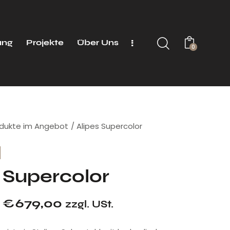
ung
Projekte
Über Uns
0
dukte im Angebot
Alipes Supercolor
 Supercolor
€
679,00
zzgl. USt.