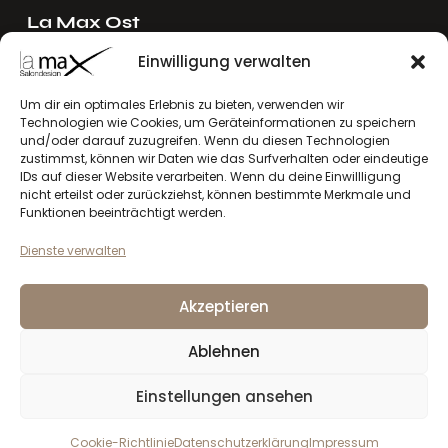
La Max Ost
Ing. Reinhard Mayer e.U.
Einwilligung verwalten
Stadlgasse 4
2122 Riedenthal, Austria
Um dir ein optimales Erlebnis zu bieten, verwenden wir
Technologien wie Cookies, um Geräteinformationen zu speichern
E-Mail:
mayer[at]lamax.at
und/oder darauf zuzugreifen. Wenn du diesen Technologien
+436643432630
zustimmst, können wir Daten wie das Surfverhalten oder eindeutige
IDs auf dieser Website verarbeiten. Wenn du deine Einwillligung
nicht erteilst oder zurückziehst, können bestimmte Merkmale und
La Max West
Funktionen beeinträchtigt werden.
Andreas Larcher e.U.
Dienste verwalten
Vinzenz-Gredler-Straße 41b
6410 Telfs, Austria
Akzeptieren
E-Mail:
larcher[at]lamax.at
+436643432632
Ablehnen
Einstellungen ansehen
Datenschutzerklärung
Impressum
la max
© 2026. Alle Rechte vorbehalten
Cookie-Richtlinie
Datenschutzerklärung
Impressum