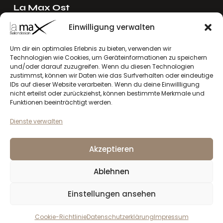
La Max Ost
Ing. Reinhard Mayer e.U.
Einwilligung verwalten
Stadlgasse 4
2122 Riedenthal, Austria
Um dir ein optimales Erlebnis zu bieten, verwenden wir
Technologien wie Cookies, um Geräteinformationen zu speichern
E-Mail:
mayer[at]lamax.at
und/oder darauf zuzugreifen. Wenn du diesen Technologien
+436643432630
zustimmst, können wir Daten wie das Surfverhalten oder eindeutige
IDs auf dieser Website verarbeiten. Wenn du deine Einwillligung
nicht erteilst oder zurückziehst, können bestimmte Merkmale und
La Max West
Funktionen beeinträchtigt werden.
Andreas Larcher e.U.
Dienste verwalten
Vinzenz-Gredler-Straße 41b
6410 Telfs, Austria
Akzeptieren
E-Mail:
larcher[at]lamax.at
+436643432632
Ablehnen
Einstellungen ansehen
Datenschutzerklärung
Impressum
la max
© 2026. Alle Rechte vorbehalten
Cookie-Richtlinie
Datenschutzerklärung
Impressum