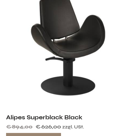
Alipes Superblack Black
€
894,00
€
626,00
zzgl. USt.