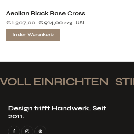
Aeolian Black Base Cross
€
1.307,00
€
914,00
zzgl. USt.
In den Warenkorb
VOLL EINRICHTEN
STI
Design trifft Handwerk. Seit
2011.