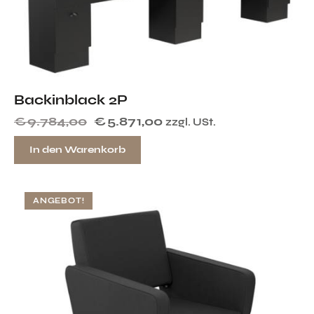
Backinblack 2P
€
9.784,00
€
5.871,00
zzgl. USt.
In den Warenkorb
ANGEBOT!