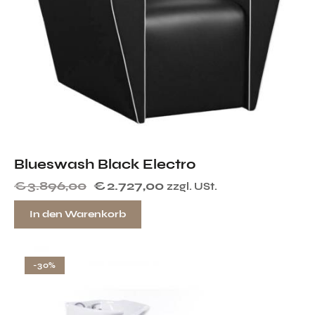
Blueswash Black Electro
€
3.896,00
€
2.727,00
zzgl. USt.
In den Warenkorb
-30%