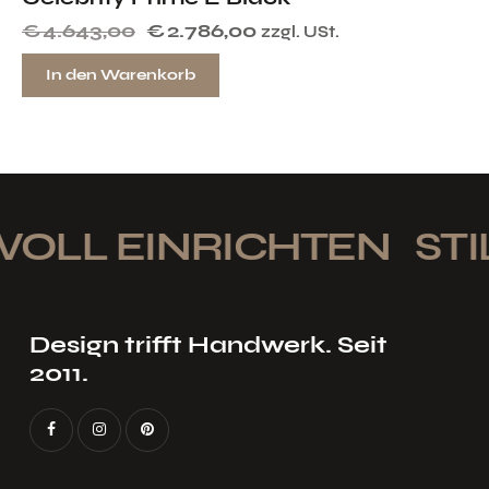
€
4.643,00
€
2.786,00
zzgl. USt.
In den Warenkorb
OLL EINRICHTEN
STIL
Design trifft Handwerk. Seit
2011.