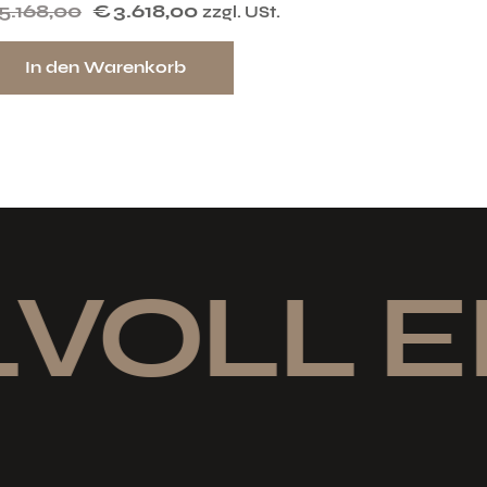
5.168,00
€
3.618,00
zzgl. USt.
In den Warenkorb
VOLL E