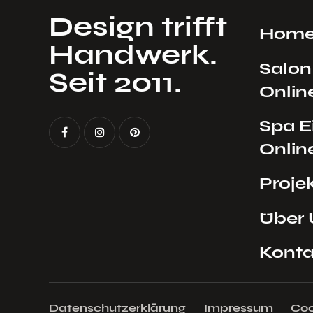
Design trifft
Hom
Handwerk.
Salon
Seit 2011.
Onlin
Spa E
Onlin
Proje
Über 
Konta
Datenschutzerklärung
Impressum
Coo