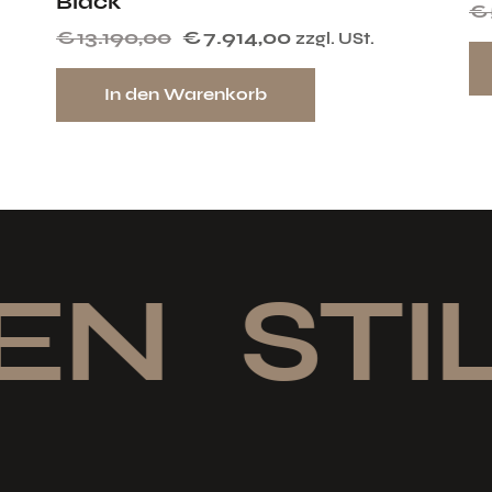
Black
€
€
13.190,00
€
7.914,00
zzgl. USt.
In den Warenkorb
EN
STIL