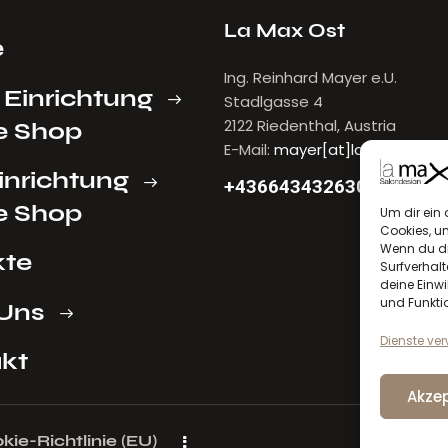
La Max Ost
e
Ing. Reinhard Mayer e.U.
 Einrichtung
Stadlgasse 4
2122 Riedenthal, Austria
e Shop
E-Mail:
mayer[at]lamax.at
inrichtung
+436643432630
e Shop
Um dir ein 
Cookies, u
Wenn du di
kte
Surfverhalt
deine Einwi
und Funkti
Uns
Dienste ve
kt
Akzep
kie-Richtlinie (EU)