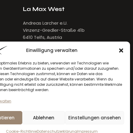
La Max West
Andreas Larcher e.U.
Vinzenz-Gredler-Straße 41b
6410 Telfs, Austria
E-Mail:
larcher[at]lamax.at
Einwilligung verwalten
+436643432632
optimales Erlebnis zu bieten, verwenden wir Technologien wie
m Geräteinformationen zu speichern und/oder darauf zuzugreifen.
esen Technologien zustimmst, können wir Daten wie das
en oder eindeutige IDs auf dieser Website verarbeiten. Wenn du
llligung nicht erteilst oder zurückziehst, können bestimmte Merkmale
onen beeinträchtigt werden.
rwalten
tieren
Ablehnen
Einstellungen ansehen
la max
© 2026. Alle Rechte vorbehalten
Cookie-Richtlinie
Datenschutzerklärung
Impressum