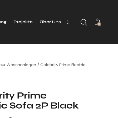
ung
Projekte
Über Uns
0
seur Waschanlagen
Celebrity Prime Electric
ity Prime
ic Sofa 2P Black