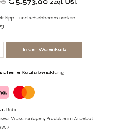
00
€
5.573,00
zzgl. USt.
t kipp – und schiebbarem Becken.
g.
In den Warenkorb
esicherte Kaufabwicklung
1595
er:
riseur Waschanlagen
Produkte im Angebot
,
3357