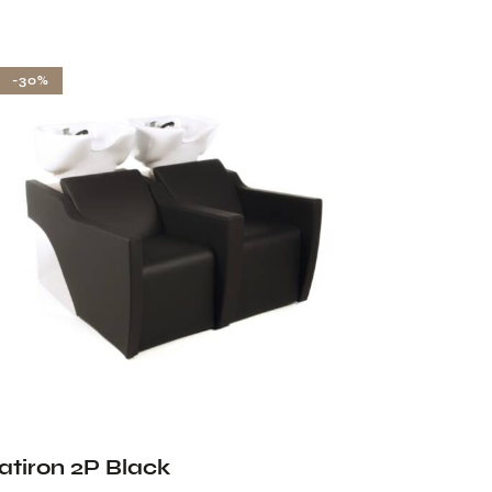
-30%
latiron 2P Black