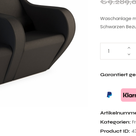
€
9.289,
Waschanlage mi
Schwarzen Bezu
Garantiert g
Artikelnumm
F
Kategorien:
4
Product ID: