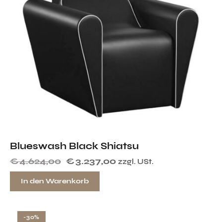
Blueswash Black Shiatsu
€
4.624,00
€
3.237,00
zzgl. USt.
In den Warenkorb
-30%