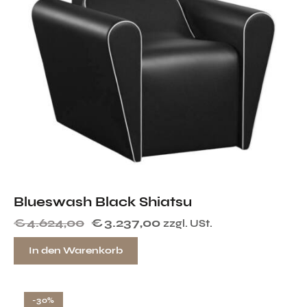
Blueswash Black Shiatsu
€
4.624,00
€
3.237,00
zzgl. USt.
In den Warenkorb
-30%