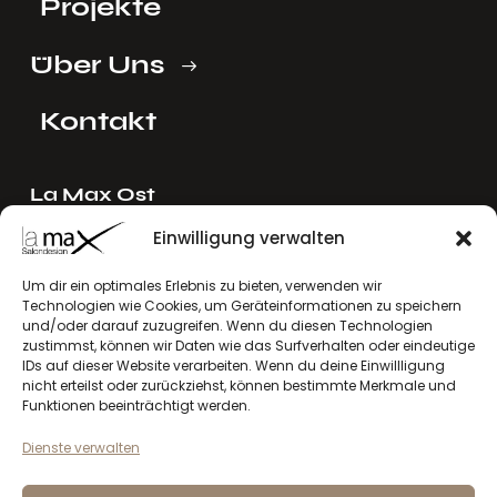
Projekte
Über Uns
Kontakt
La Max Ost
Ing. Reinhard Mayer e.U.
Einwilligung verwalten
Stadlgasse 4
2122 Riedenthal, Austria
Um dir ein optimales Erlebnis zu bieten, verwenden wir
Technologien wie Cookies, um Geräteinformationen zu speichern
E-Mail:
mayer[at]lamax.at
und/oder darauf zuzugreifen. Wenn du diesen Technologien
+436643432630
zustimmst, können wir Daten wie das Surfverhalten oder eindeutige
IDs auf dieser Website verarbeiten. Wenn du deine Einwillligung
nicht erteilst oder zurückziehst, können bestimmte Merkmale und
La Max West
Funktionen beeinträchtigt werden.
Andreas Larcher e.U.
Dienste verwalten
Vinzenz-Gredler-Straße 41b
6410 Telfs, Austria