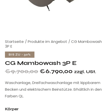
Startseite
Produkte im Angebot
CG Mambowash
3P E
BIS ZU
- 30%
CG Mambowash 3P E
€
9.700,00
€
6.790,00
zzgl. USt.
Waschanlage, Dreifachwaschanlage mit kippbarem
Becken und elektrischem Beinstütze. Erhältlich in den
Farben QL.
Körper