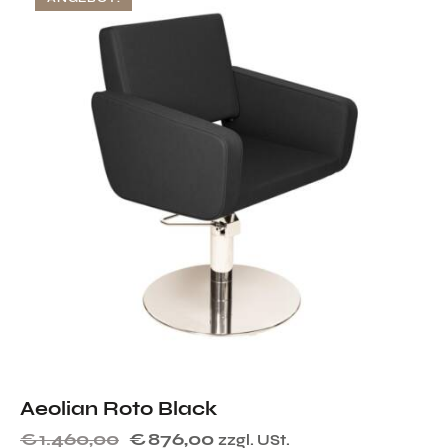
Aeolian Roto Black
€
1.460,00
€
876,00
zzgl. USt.