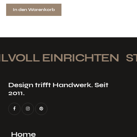
In den Warenkorb
LVOLL EINRICHTEN
ST
Design trifft Handwerk. Seit
2011.
Home