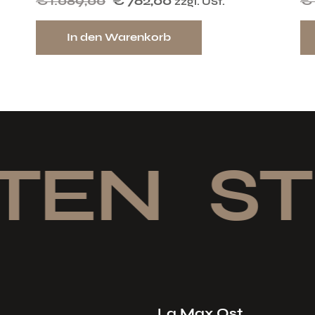
€
1.089,00
€
762,00
€
zzgl. USt.
In den Warenkorb
TEN
STI
La Max Ost