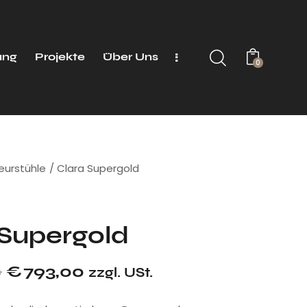
ung
Projekte
Über Uns
0
seurstühle
Clara Supergold
 Supergold
0
€
793,00
zzgl. USt.