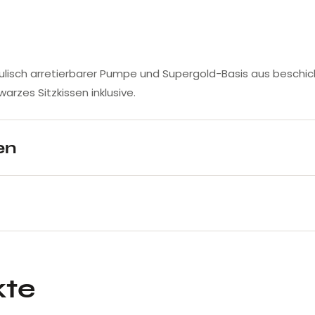
ydraulisch arretierbarer Pumpe und Supergold-Basis aus besch
zes Sitzkissen inklusive.
en
kte