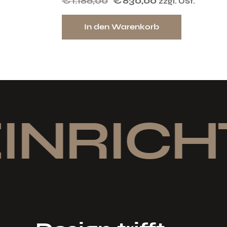
€
1.186,00
€
830,00
zzgl. USt.
In den Warenkorb
INRICH