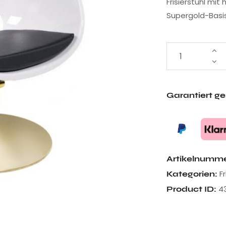
Frisierstuhl mit
Supergold-Basis
Garantiert g
Artikelnumm
F
Kategorien:
4
Product ID: