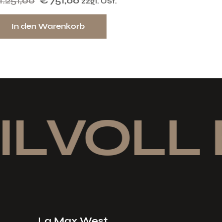
1.251,00
€
751,00
zzgl. USt.
In den Warenkorb
LVOLL 
La Max West