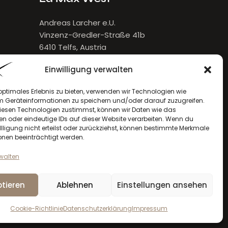
Andreas Larcher e.U.
Vinzenz-Gredler-Straße 41b
6410 Telfs, Austria
E-Mail:
larcher[at]lamax.at
Einwilligung verwalten
+436643432632
optimales Erlebnis zu bieten, verwenden wir Technologien wie
m Geräteinformationen zu speichern und/oder darauf zuzugreifen.
esen Technologien zustimmst, können wir Daten wie das
en oder eindeutige IDs auf dieser Website verarbeiten. Wenn du
llligung nicht erteilst oder zurückziehst, können bestimmte Merkmale
onen beeinträchtigt werden.
rwalten
tieren
Ablehnen
Einstellungen ansehen
la max
© 2026. Alle Rechte vorbehalten
Cookie-Richtlinie
Datenschutzerklärung
Impressum