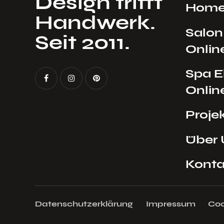
Design trifft
Hom
Handwerk.
Salon
Seit 2011.
Onlin
Spa E
Onlin
Proje
Über 
Konta
Datenschutzerklärung
Impressum
Coo