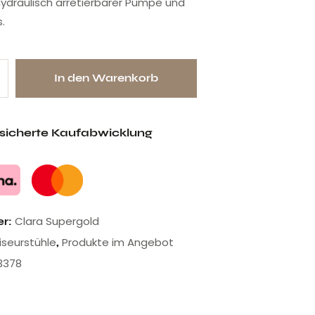
 hydraulisch arretierbarer Pumpe und
.
In den Warenkorb
esicherte Kaufabwicklung
Clara Supergold
er:
riseurstühle
Produkte im Angebot
,
3378