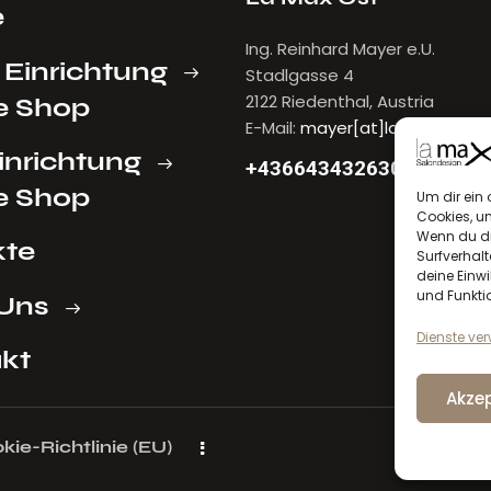
e
Ing. Reinhard Mayer e.U.
 Einrichtung
Stadlgasse 4
2122 Riedenthal, Austria
e Shop
E-Mail:
mayer[at]lamax.at
inrichtung
+436643432630
e Shop
Um dir ein 
Cookies, u
Wenn du di
kte
Surfverhalt
deine Einwi
und Funkti
Uns
Dienste ve
kt
Akzep
kie-Richtlinie (EU)