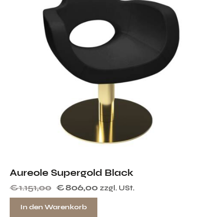
Aureole Supergold Black
€
1.151,00
€
806,00
zzgl. USt.
In den Warenkorb