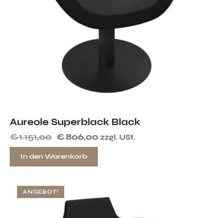
Aureole Superblack Black
€
1.151,00
€
806,00
zzgl. USt.
In den Warenkorb
ANGEBOT!