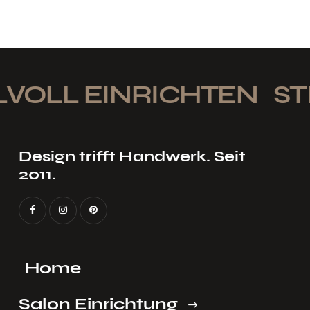
VOLL EINRICHTEN
STI
Design trifft Handwerk. Seit
2011.
Home
Salon Einrichtung