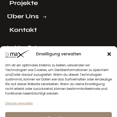
Projekte
Über Uns
Kontakt
La Max Ost
Einwilligung verwalten
Ing. Reinhard Mayer e.U.
Stadlgasse 4
Um dir ein optimales Erlebnis zu bieten, verwenden wir
2122 Riedenthal, Austria
Technologien wie Cookies, um Geräteinformationen zu speichern
E-Mail:
mayer[at]lamax.at
und/oder darauf zuzugreifen. Wenn du diesen Technologien
zustimmst, können wir Daten wie das Surfverhalten oder eindeutige
+436643432630
IDs auf dieser Website verarbeiten. Wenn du deine Einwillligung
nicht erteilst oder zurückziehst, können bestimmte Merkmale und
La Max West
Funktionen beeinträchtigt werden.
Andreas Larcher e.U.
Dienste verwalten
Vinzenz-Gredler-Straße 41b
6410 Telfs, Austria