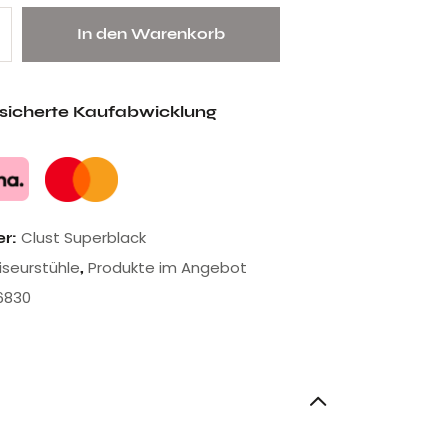
In den Warenkorb
esicherte Kaufabwicklung
Clust Superblack
er:
riseurstühle
Produkte im Angebot
,
6830