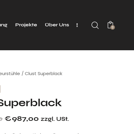
ung
Projekte
Über Uns
0
seurstühle
Clust Superblack
 Superblack
0
€
987,00
zzgl. USt.