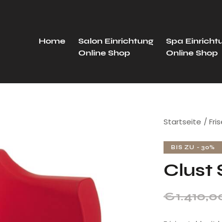
Home
Salon Einrichtung
Spa Einricht
Online Shop
Online Shop
Startseite
Fri
BIS ZU
- 30%
Clust
€
1.410,0