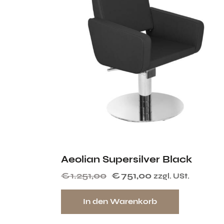
Aeolian Supersilver Black
€
1.251,00
€
751,00
zzgl. USt.
In den Warenkorb