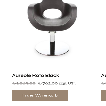
Aureole Roto Black
A
€
1.089,00
€
762,00
€
zzgl. USt.
In den Warenkorb