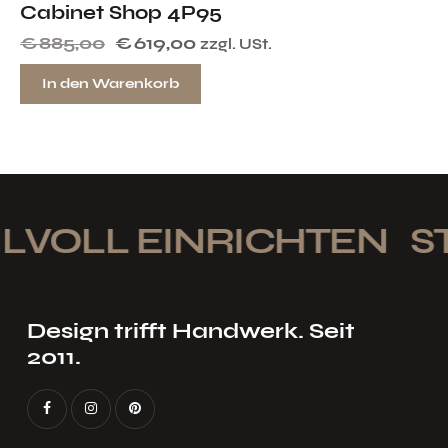
Cabinet Shop 4P95
€
885,00
€
619,00
zzgl. USt.
In den Warenkorb
LVOLL EINRICHTEN
ST
Design trifft Handwerk. Seit
2011.