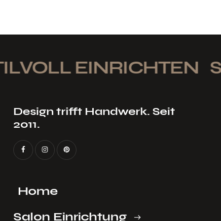
LVOLL EINRICHTEN
ST
Design trifft Handwerk. Seit
2011.
Home
Salon Einrichtung