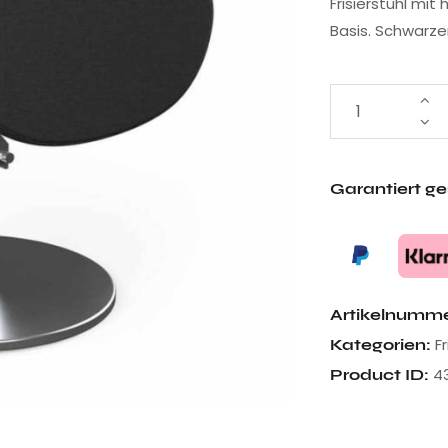
Frisierstuhl mi
Basis. Schwarze
Garantiert g
Artikelnumm
F
Kategorien:
4
Product ID: