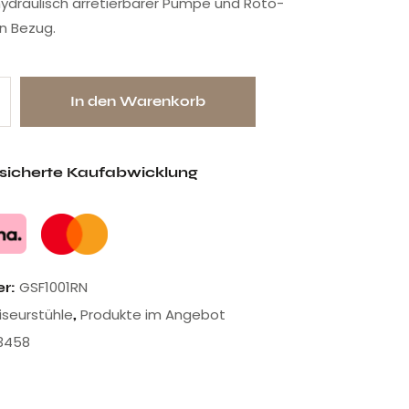
t hydraulisch arretierbarer Pumpe und Roto-
n Bezug.
In den Warenkorb
esicherte Kaufabwicklung
GSF1001RN
er:
riseurstühle
Produkte im Angebot
,
3458