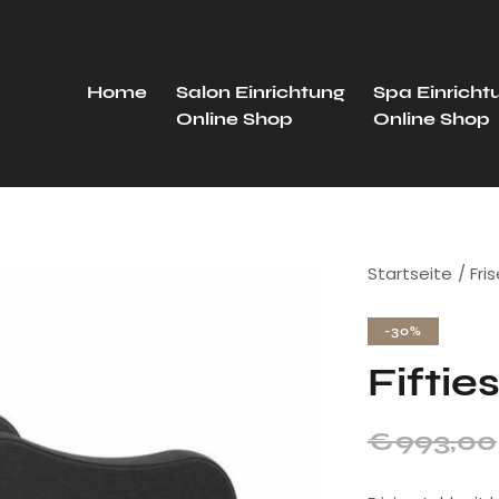
Home
Salon Einrichtung
Spa Einricht
Online Shop
Online Shop
Startseite
Fri
-30%
Fiftie
€
993,00