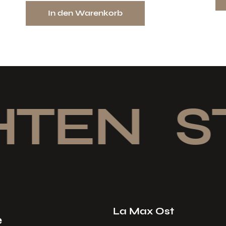
In den Warenkorb
HTEN
ST
La Max Ost
e