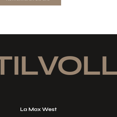
ILVOLL
La Max West