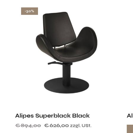
-30%
Alipes Superblack Black
A
€
894,00
€
626,00
zzgl. USt.