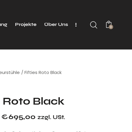
ung
Projekte
Über Uns
0
seurstühle
Fifties Roto Black
s Roto Black
€
695,00
zzgl. USt.