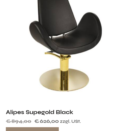
Alipes Supegold Black
€
894,00
€
626,00
zzgl. USt.