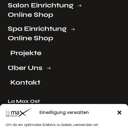
Salon Einrichtung
Online Shop
Spa Einrichtung
Online Shop
Projekte
Über Uns
Kontakt
La Max Ost
Ing. Reinhard Mayer e.U.
Einwilligung verwalten
Stadlgasse 4
2122 Riedenthal, Austria
Um dir ein optimales Erlebnis zu bieten, verwenden wir