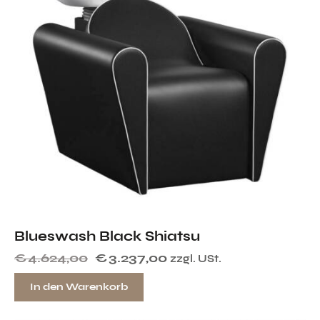
Blueswash Black Shiatsu
€
4.624,00
€
3.237,00
zzgl. USt.
In den Warenkorb