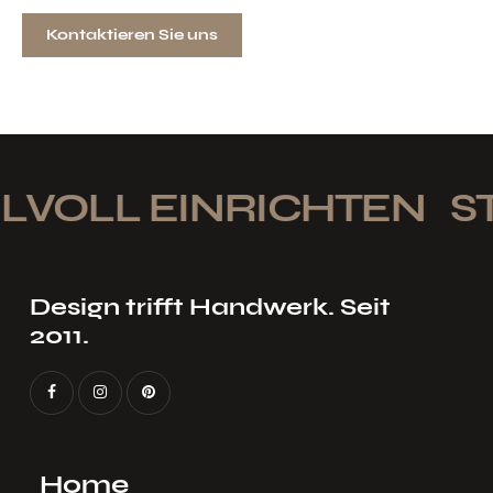
Kontaktieren Sie uns
LVOLL EINRICHTEN
STI
Design trifft Handwerk. Seit
2011.
Home