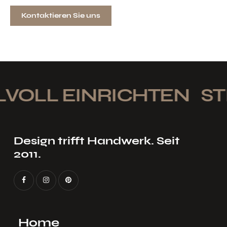
Kontaktieren Sie uns
VOLL EINRICHTEN
STI
Design trifft Handwerk. Seit
2011.
Home