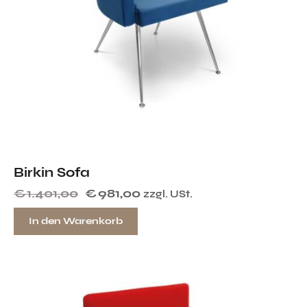
Birkin Sofa
€
1.401,00
€
981,00
zzgl. USt.
In den Warenkorb