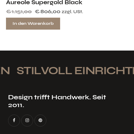
Aureole Supergold Black
€
1.151,00
€
806,00
zzgl. USt.
In den Warenkorb
STILVOLL EINRICHTE
Design trifft Handwerk. Seit
2011.