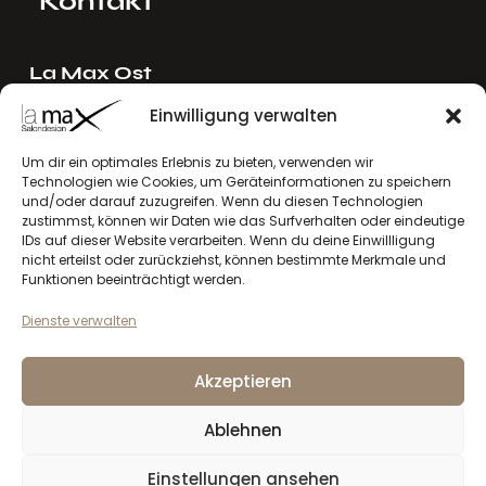
Kontakt
La Max Ost
Ing. Reinhard Mayer e.U.
Einwilligung verwalten
Stadlgasse 4
2122 Riedenthal, Austria
Um dir ein optimales Erlebnis zu bieten, verwenden wir
Technologien wie Cookies, um Geräteinformationen zu speichern
E-Mail:
mayer[at]lamax.at
und/oder darauf zuzugreifen. Wenn du diesen Technologien
+436643432630
zustimmst, können wir Daten wie das Surfverhalten oder eindeutige
IDs auf dieser Website verarbeiten. Wenn du deine Einwillligung
nicht erteilst oder zurückziehst, können bestimmte Merkmale und
La Max West
Funktionen beeinträchtigt werden.
Andreas Larcher e.U.
Dienste verwalten
Vinzenz-Gredler-Straße 41b
6410 Telfs, Austria
Akzeptieren
E-Mail:
larcher[at]lamax.at
+436643432632
Ablehnen
Einstellungen ansehen
Datenschutzerklärung
Impressum