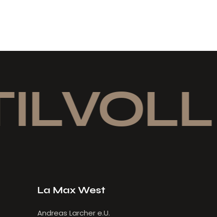
ILVOLL 
La Max West
Andreas Larcher e.U.