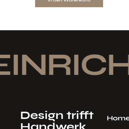
EINRICH
Design trifft
Hom
Handwerk.