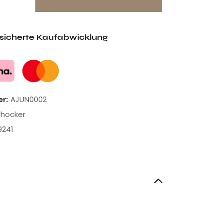
esicherte Kaufabwicklung
AJUN0002
er:
lhocker
9241