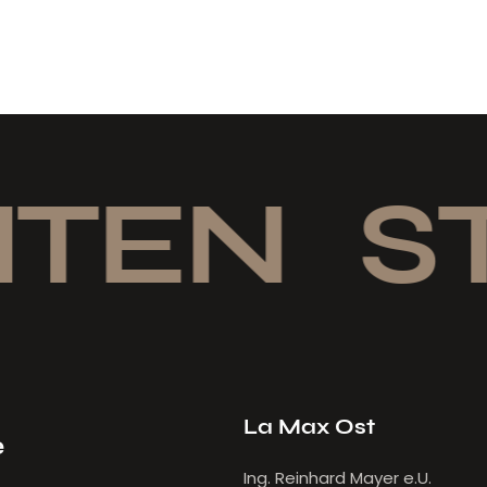
TEN
ST
La Max Ost
e
Ing. Reinhard Mayer e.U.