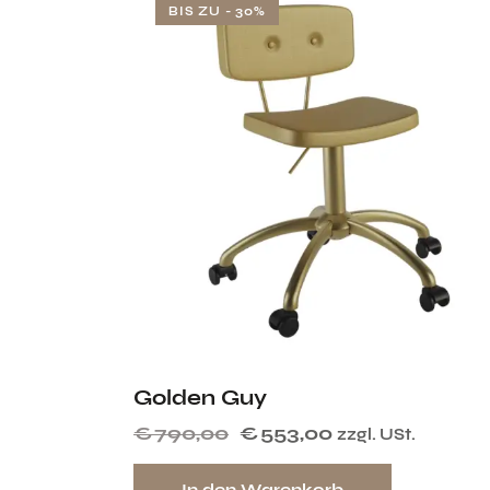
BIS ZU
- 30%
Golden Guy
€
790,00
€
553,00
zzgl. USt.
In den Warenkorb