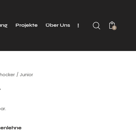
ung
Projekte
Über Uns
0
lhocker
Junior
r
ar.
kenlehne