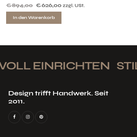
€
894,00
€
626,00
zzgl. USt.
In den Warenkorb
VOLL EINRICHTEN
STI
Design trifft Handwerk. Seit
2011.