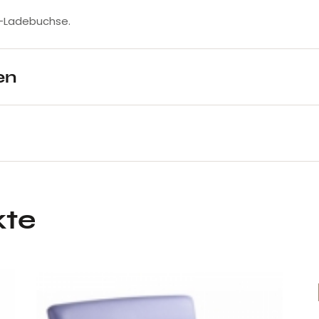
-Ladebuchse.
en
kte