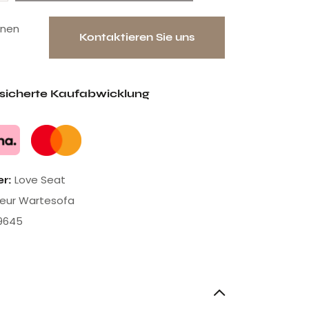
onen
Kontaktieren Sie uns
esicherte Kaufabwicklung
Love Seat
er:
seur Wartesofa
9645