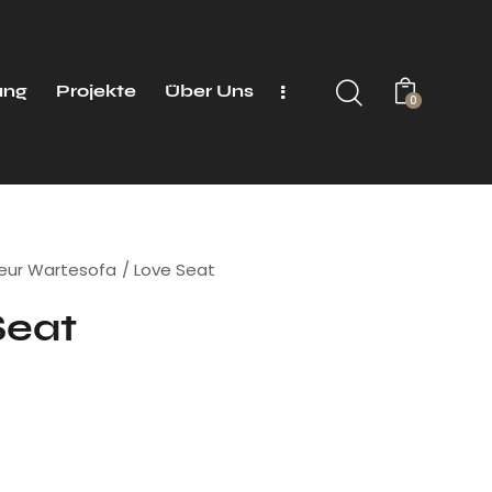
ung
Projekte
Über Uns
0
seur Wartesofa
Love Seat
Seat