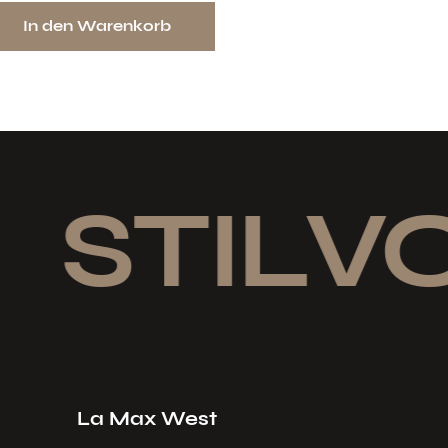
In den Warenkorb
STILVO
La Max West