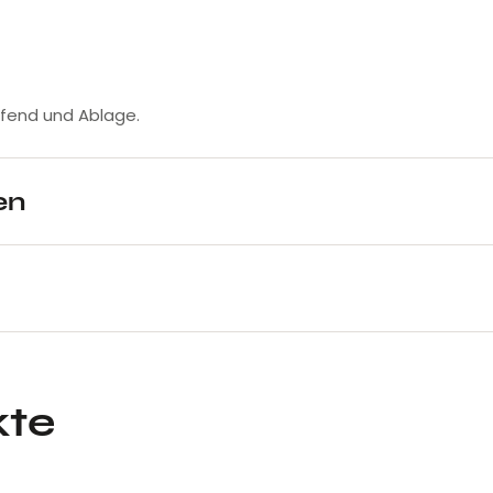
ufend und Ablage.
en
kte