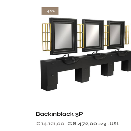
-40%
Backinblack 3P
€
14.121,00
€
8.472,00
zzgl. USt.