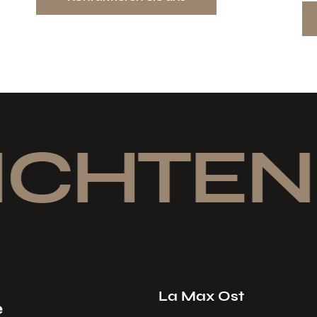
ICHTEN
La Max Ost
e