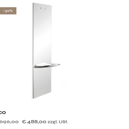
-30%
co
696,00
€
488,00
zzgl. USt.