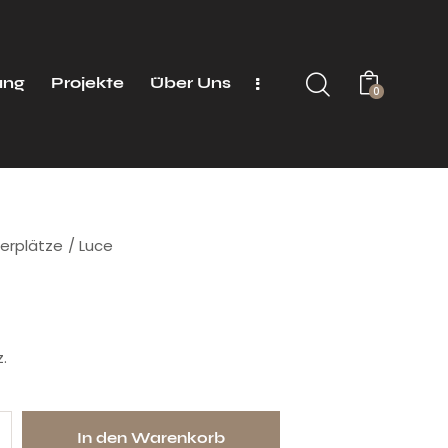
ung
Projekte
Über Uns
0
sierplätze
Luce
.
In den Warenkorb