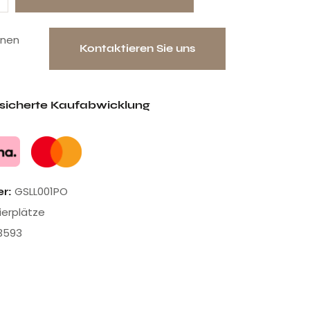
onen
Kontaktieren Sie uns
esicherte Kaufabwicklung
GSLL001PO
er:
sierplätze
3593