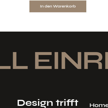
In den Warenkorb
L EINR
Design trifft
Hom