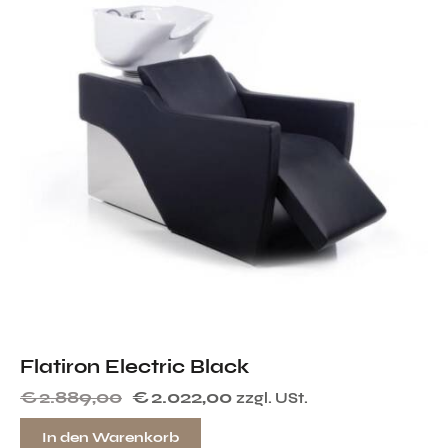
Flatiron Electric Black
€
2.889,00
€
2.022,00
zzgl. USt.
In den Warenkorb