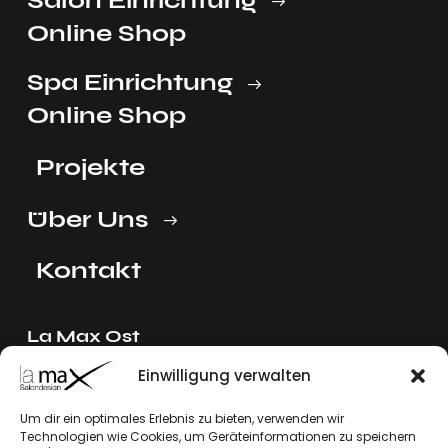
Online Shop
Spa Einrichtung
Online Shop
Projekte
Über Uns
Kontakt
La Max Ost
Ing. Reinhard Mayer e.U.
Einwilligung verwalten
Stadlgasse 4
2122 Riedenthal, Austria
Um dir ein optimales Erlebnis zu bieten, verwenden wir
Technologien wie Cookies, um Geräteinformationen zu speichern
E-Mail:
mayer[at]lamax.at