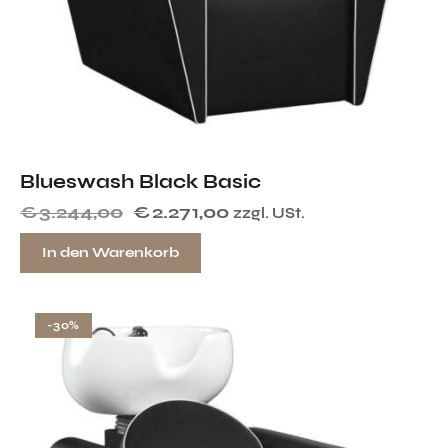
Blueswash Black Basic
€
3.244,00
€
2.271,00
zzgl. USt.
In den Warenkorb
-30%