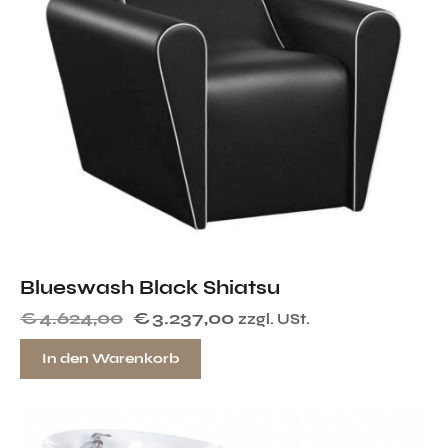
Blueswash Black Shiatsu
€
4.624,00
€
3.237,00
zzgl. USt.
In den Warenkorb