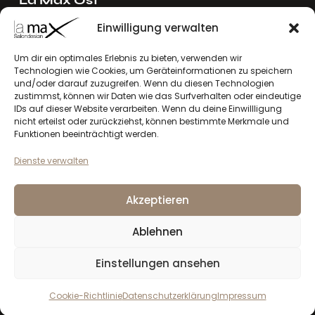
Ing. Reinhard Mayer e.U.
Einwilligung verwalten
Stadlgasse 4
2122 Riedenthal, Austria
Um dir ein optimales Erlebnis zu bieten, verwenden wir
Technologien wie Cookies, um Geräteinformationen zu speichern
E-Mail:
mayer[at]lamax.at
und/oder darauf zuzugreifen. Wenn du diesen Technologien
+436643432630
zustimmst, können wir Daten wie das Surfverhalten oder eindeutige
IDs auf dieser Website verarbeiten. Wenn du deine Einwillligung
nicht erteilst oder zurückziehst, können bestimmte Merkmale und
La Max West
Funktionen beeinträchtigt werden.
Andreas Larcher e.U.
Dienste verwalten
Vinzenz-Gredler-Straße 41b
6410 Telfs, Austria
Akzeptieren
E-Mail:
larcher[at]lamax.at
+436643432632
Ablehnen
Einstellungen ansehen
Datenschutzerklärung
Impressum
la max
© 2026. Alle Rechte vorbehalten
Cookie-Richtlinie
Datenschutzerklärung
Impressum