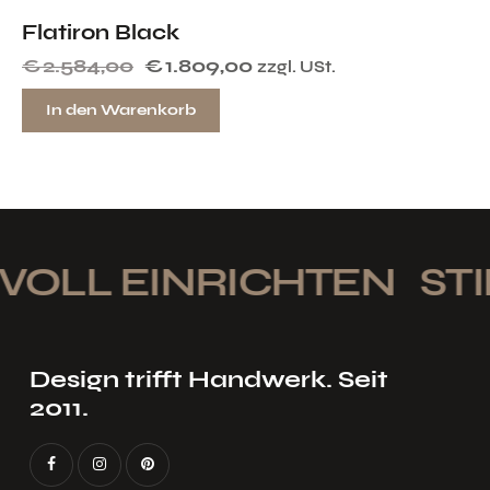
Flatiron Black
€
2.584,00
€
1.809,00
zzgl. USt.
In den Warenkorb
VOLL EINRICHTEN
STI
Design trifft Handwerk. Seit
2011.